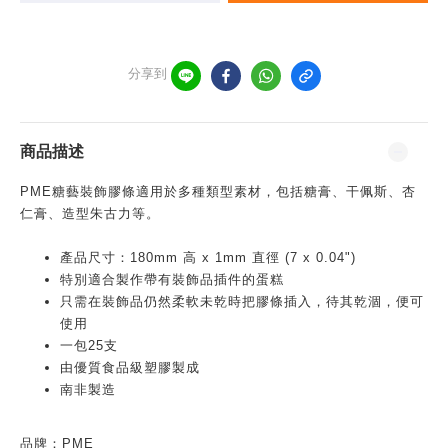
分享到
商品描述
PME糖藝裝飾膠條適用於多種類型素材，包括糖膏、干佩斯、杏
仁膏、造型朱古力等。
產品尺寸：180mm 高 x 1mm 直徑 (7 x 0.04")
特別適合製作帶有裝飾品插件的蛋糕
只需在裝飾品仍然柔軟未乾時把膠條插入，待其乾涸，便可
使用
一包25支
由優質食品級塑膠製成
南非製造
品牌：PME