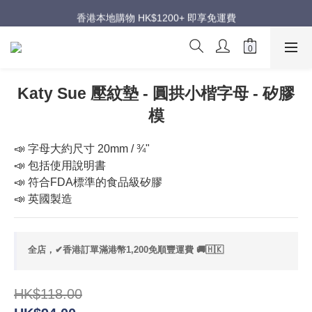
週年慶超級優惠｜低至五折
香港本地購物 HK$1200+ 即享免運費
週年慶超級優惠｜低至五折
Katy Sue 壓紋墊 - 圓拱小楷字母 - 矽膠
模
📣 字母大約尺寸 20mm / ¾"
📣 包括使用說明書
📣 符合FDA標準的食品級矽膠
📣 英國製造
全店，✔香港訂單滿港幣1,200免順豐運費 🚚🇭🇰
HK$118.00