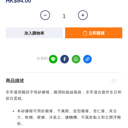
HK$94.00
加入購物車
立即購買
分享到
商品描述
非常通用圓拱字母矽膠模，圓潤的曲線風格，非常適合製作生日和
節日蛋糕
。
本矽膠模可用於糖膏、干佩斯、造型糖膏、杏仁膏、朱古
力、軟糖、硬糖、冷瓷土、鹽麵糰、可風乾黏土和立體浮雕
粉。